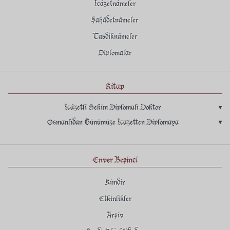
İcâzetnâmeler
Şahâdetnâmeler
Tasdiknâmeler
Diplomalar
Kitap
İcâzetli Hekim Diplomalı Doktor
▾
Osmanlıdan Günümüze İcazetten Diplomaya
▾
Enver Beşinci
Kimdir
Etkinlikler
Arşiv